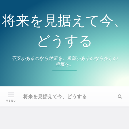
Skip
to
将来を見据えて今、
content
どうする
不安があるのなら対策を。希望があるのなら少しの
勇気を。
将来を見据えて今、どうする
Sear
MENU